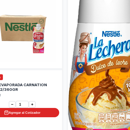
m
 EVAPORADA CARNATION
12/360GR
1
−
+
Agregar al Cotizador