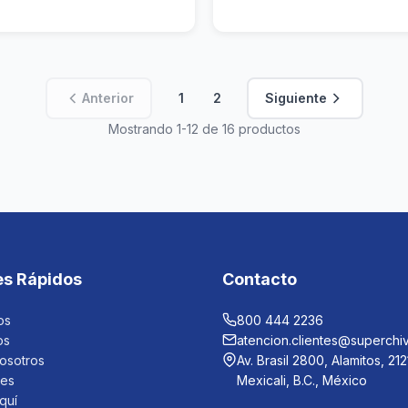
Anterior
1
2
Siguiente
Mostrando 1-12 de 16 productos
es Rápidos
Contacto
os
800 444 2236
os
atencion.clientes@superchi
osotros
Av. Brasil 2800, Alamitos, 21
les
Mexicali, B.C., México
quí