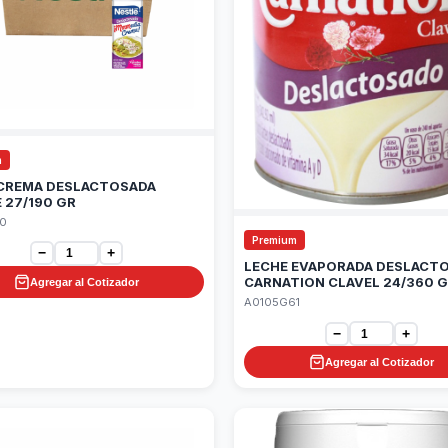
m
 CREMA DESLACTOSADA
 27/190 GR
0
Premium
−
+
LECHE EVAPORADA DESLACT
CARNATION CLAVEL 24/360 
Agregar al Cotizador
A0105G61
−
+
Agregar al Cotizador