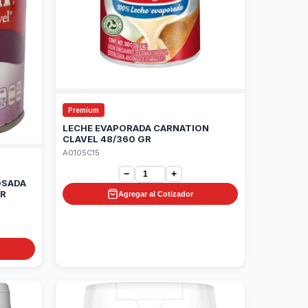
Premium
LECHE EVAPORADA CARNATION
CLAVEL 48/360 GR
A0105C15
−
+
OSADA
GR
Agregar al Cotizador