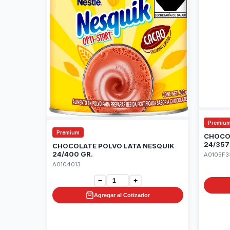
Premiu
Premium
CHOCO
24/357
CHOCOLATE POLVO LATA NESQUIK
24/400 GR.
A0105F3
A0104013
−
+
Agregar al Cotizador