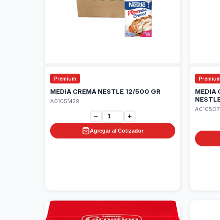
Premium
Premiu
MEDIA CREMA NESTLE 12/500 GR
MEDIA
NESTLE
A0105M29
A0105O7
−
+
Agregar al Cotizador