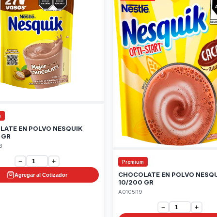
m
LATE EN POLVO NESQUIK
 GR
3
−
+
Premium
CHOCOLATE EN POLVO NESQ
Agregar al Cotizador
10/200 GR
A0105I19
−
+