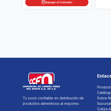
Agregar al Cotizador
Enlac
Product
Catálog
Sobre N
Tu socio confiable en distribución de
Sucursa
productos alimenticios al mayoreo.
Cotiza A